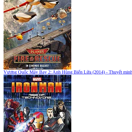
Vương Quốc Máy Bay 2: Anh Hùng Biển Lửa (2014) - Thuyết min