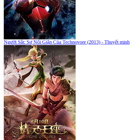
Người Sắt: Sự Nổi Giận Của Technovore (2013) - Thuyết minh