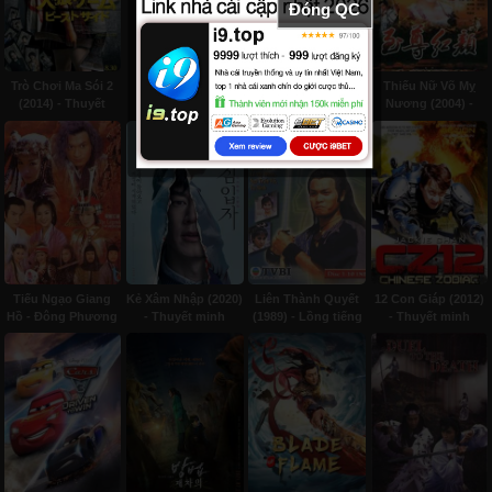
Đóng QC
minh
Trò Chơi Ma Sói 2
Thám Tử Giày Cao
Thiếu Nữ Võ Mỵ
(2014) - Thuyết
Gót (2014) - Thuyết
Nương (2004) -
minh
minh
Lồng tiếng
Tiếu Ngạo Giang
Kẻ Xâm Nhập (2020)
Liên Thành Quyết
12 Con Giáp (2012)
Hồ - Đông Phương
- Thuyết minh
(1989) - Lồng tiếng
- Thuyết minh
Bất Bại (2000) -
Lồng tiếng