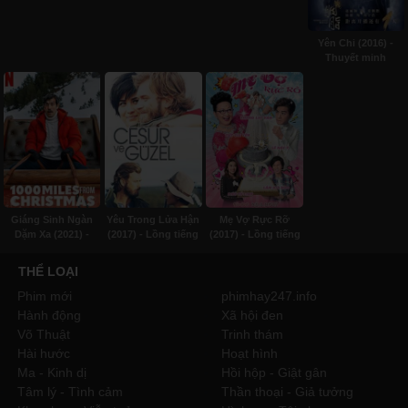
Yên Chi (2016) -
Thuyết minh
Giáng Sinh Ngàn
Yêu Trong Lửa Hận
Mẹ Vợ Rực Rỡ
Dặm Xa (2021) -
(2017) - Lồng tiếng
(2017) - Lồng tiếng
Subviet
THỂ LOẠI
Phim mới
phimhay247.info
Hành động
Xã hội đen
Võ Thuật
Trinh thám
Hài hước
Hoạt hình
Ma - Kinh dị
Hồi hộp - Giật gân
Tâm lý - Tình cảm
Thần thoại - Giả tưởng