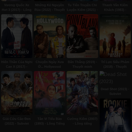
Vương Quốc Xe
Những Kẻ Nguyền
Tu Tiên Truyện Chi
Thanh Vân Kiếm
Hơi 3 (2017) - Lồng
Rủa (2022) - Thuyết
Luyện Kiếm (2021) -
Khách (1983) -
Tiếng
minh
Subviet
Thuyết minh
Hiến Thân Của Nghi
Chuyện Ngày Xưa
Bắn Thẳng (2019) -
Trí Lực Siêu Phàm
Can X (2017) -
Ở... Hollywood
Thuyết minh
(2018) - Thuyết
Thuyết minh
(2019) - Thuyết
minh
minh
Dead Shot (2023) -
Subviet
Giải Cứu Cáo Đen
Tân Vi Tiểu Bảo
Cường Kiếm (2007)
(2022) - Subviet
(1993) - Lồng Tiếng
- Lồng tiếng