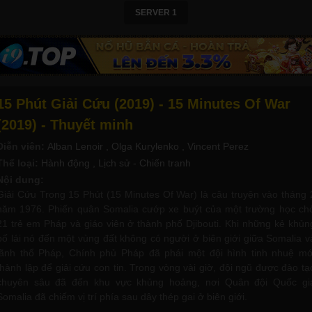
SERVER 1
15 Phút Giải Cứu (2019) - 15 Minutes Of War
(2019) - Thuyết minh
Diễn viên:
Alban Lenoir
, Olga Kurylenko
, Vincent Perez
Thể loại:
Hành động
, Lịch sử - Chiến tranh
Nội dung:
Giải Cứu Trong 15 Phút (15 Minutes Of War) là câu truyện vào tháng 
năm 1976. Phiến quân Somalia cướp xe buýt của một trường học ch
21 trẻ em Pháp và giáo viên ở thành phố Djibouti. Khi những kẻ khủn
bố lái nó đến một vùng đất không có người ở biên giới giữa Somalia v
lãnh thổ Pháp, Chính phủ Pháp đã phái một đội hình tinh nhuệ mớ
thành lập để giải cứu con tin. Trong vòng vài giờ, đội ngũ được đào tạ
chuyên sâu đã đến khu vực khủng hoảng, nơi Quân đội Quốc gi
Somalia đã chiếm vị trí phía sau dây thép gai ở biên giới.