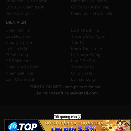
Khoa học - Viễn tưởng
Hình sự - Tội phạm
Lịch sử - Chiến tranh
Cổ trang - Kiếm hiệp
Ma - Cương thi
Phiêu lưu - Thám hiểm
DIỄN VIÊN
Châu Tinh Trì
Lâm Thanh Hà
Lưu Đức Hoa
Trương Mạn Ngọc
Chung Tử Đơn
Thư Kỳ
Lý Liên Kiệt
Khưu Thục Trinh
Thành Long
Lý Nhược Đồng
Cổ Thiên Lạc
Lưu Diệc Phi
Châu Nhuận Phát
Trương Mẫn
Nhậm Đạt Hoa
Ôn Bích Hà
Lâm Chánh Anh
Lý Tiểu Long
PHIMBUON.NET
- xem phim miễn phí.
Liên hệ:
vctsoft.com@gmail.com
//code popup 1 lần
//----------------------
Tắt quảng cáo [x]