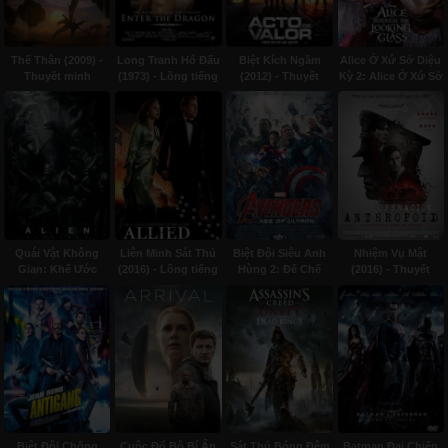
Thế Thân (2009) -
Long Tranh Hổ Đấu
Biệt Kích Ngầm
Alice Ở Xứ Sở Diệu
Thuyết minh
(1973) - Lồng tiếng
(2012) - Thuyết
Kỳ 2: Alice Ở Xứ Sở
minh
Trong Gương
(2016) - Thuyết
minh
Quái Vật Không
Liên Minh Sát Thủ
Biệt Đội Siêu Anh
Nhiệm Vụ Mật
Gian: Khế Ước
(2016) - Lồng tiếng
Hùng 2: Đế Chế
(2016) - Thuyết
(2017) - Thuyết
Ultron (2015) -
minh
minh
Thuyết minh
Biệt Đội Chống
Cuộc Đổ Bộ Bí Ẩn
Sát Thủ Bóng Đêm
Batman Đại Chiến