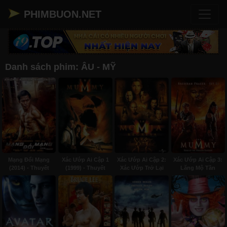
PHIMBUON.NET
Danh sách phim: ÂU - MỸ
Mạng Đổi Mạng
Xác Ướp Ai Cập 1
Xác Ướp Ai Cập 2:
Xác Ướp Ai Cập 3:
(2014) - Thuyết
(1999) - Thuyết
Xác Ướp Trở Lại
Lăng Mộ Tần
minh
minh
(2001) - Thuyết
Vương (2008) -
minh
Thuyết minh