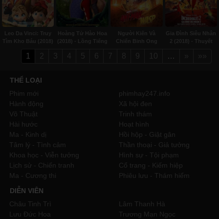
Leo Da Vinci: Truy
Hoàng Tử Hào Hoa
Người Kiến Và
Gia Đình Siêu Nhân
Tìm Kho Báu (2018)
(2018) - Lồng Tiếng
Chiến Binh Ong
2 (2018) - Thuyết
- Lồng Tiếng
(2018) - Thuyết
minh
1
2
3
4
5
6
7
8
9
10
…
»
»»
minh
THỂ LOẠI
Phim mới
phimhay247.info
Hành động
Xã hội đen
Võ Thuật
Trinh thám
Hài hước
Hoạt hình
Ma - Kinh dị
Hồi hộp - Giật gân
Tâm lý - Tình cảm
Thần thoại - Giả tưởng
Khoa học - Viễn tưởng
Hình sự - Tội phạm
Lịch sử - Chiến tranh
Cổ trang - Kiếm hiệp
Ma - Cương thi
Phiêu lưu - Thám hiểm
DIỄN VIÊN
Châu Tinh Trì
Lâm Thanh Hà
Lưu Đức Hoa
Trương Mạn Ngọc