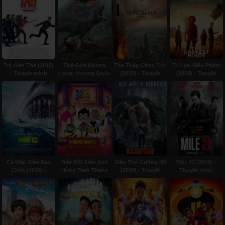
Trò Gắn Thẻ (2018)
Thế Giới Khủng
Tòa Tháp Chọc Trời
Trí Lực Siêu Phàm
- Thuyết minh
Long: Vương Quốc
(2018) - Thuyết
(2018) - Thuyết
Sụp Đổ (2018) -
minh
minh
Thuyết minh
Cá Mập Siêu Bạo
Biệt Đội Siêu Anh
Siêu Thú Cuồng Nộ
Mốc 22 (2018) -
Chúa (2018) -
Hùng Teen Titans
(2018) - Thuyết
Thuyết minh
Thuyết minh
(2018) - Thuyết
minh
minh