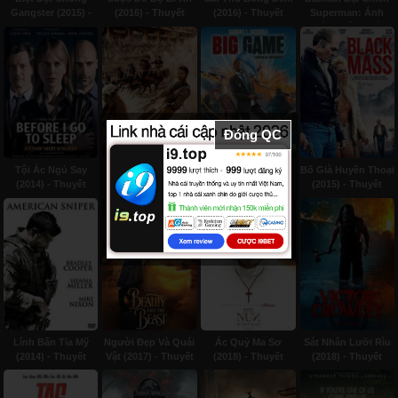
Gangster (2015) -
(2016) - Thuyết
(2016) - Thuyết
Superman: Ánh
Thuyết minh
minh
minh
Sáng Công Lý
(2016) - Thuyết
minh
Đóng QC
Tội Ác Ngủ Say
Ben Hur (2016) -
Săn Lùng (2014) -
Bố Già Huyền Thoại
(2014) - Thuyết
Thuyết minh
Thuyết minh
(2015) - Thuyết
Minh
minh
Lính Bắn Tỉa Mỹ
Người Đẹp Và Quái
Ác Quỷ Ma Sơ
Sát Nhân Lưỡi Rìu
(2014) - Thuyết
Vật (2017) - Thuyết
(2018) - Thuyết
(2018) - Thuyết
minh
Minh
minh
minh