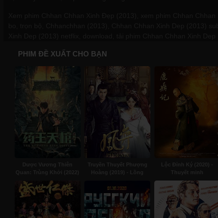
Xem phim Chhan Chhan Xinh Đẹp (2013), xem phim Chhan Chhan Xi
bo, trọn bộ, Chhanchhan (2013), Chhan Chhan Xinh Dep (2013) sub
Xinh Dep (2013) netflix, download, tải phim Chhan Chhan Xinh Dep 
PHIM ĐỀ XUẤT CHO BẠN
Dược Vương Thiên
Truyền Thuyết Phượng
Lộc Đỉnh Ký (2020) -
Quan: Trùng Khởi (2022)
Hoàng (2019) - Lồng
Thuyết minh
- Subviet
tiếng