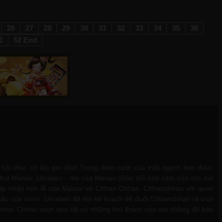
26
27
28
29
30
31
32
33
34
35
36
1
52 End
 hối thúc cô lập gia đình.Trong đám cưới của một người bạn thân,
hút Manav. Umaben - mẹ của Manav phản đối tình cảm của con trai
 chấp nhận hôn lễ của Manav và Chhan Chhan. Chhanchhan với quan
quy tắc của mình. Umaben đã lên kế hoạch để đuổi Chhanchhan ra khỏi
Chhan Chhan vượt qua tất cả những thử thách của mẹ chồng để bảo