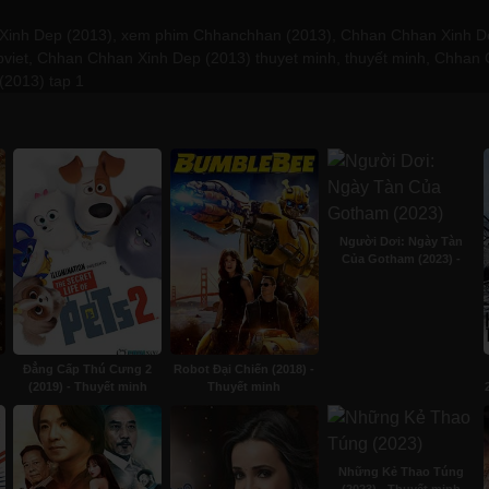
nh Dep (2013), xem phim Chhanchhan (2013), Chhan Chhan Xinh Dep (
viet, Chhan Chhan Xinh Dep (2013) thuyet minh, thuyết minh, Chhan C
(2013) tap 1
Người Dơi: Ngày Tàn
Của Gotham (2023) -
Subviet
Đẳng Cấp Thú Cưng 2
Robot Đại Chiến (2018) -
(2019) - Thuyết minh
Thuyết minh
Những Kẻ Thao Túng