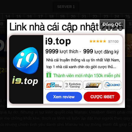
SERVER 1
14
15
16
17
18
19
20
21
22
23
24
25
39
40
41
42
43
44
45
46
47
48
49
50
5
Đóng QC
013) - Tập 4 - Lồng tiếng
g cô vẫn chưa kết hôn, điều này khiến bà nội cô khá lo lắng và luôn
hưng dần dần cá tính mạnh mẽ, sự trẻ trung của Chhanchhan đã thu 
ống quá tự do. Nhưng vì sự kiên quyết của Manav, Umaben đành phải
 với mẹ chồng khắt khe, thích ra lệnh và luôn áp đặt mọi người theo 
mỏi nhưng chính tình yêu dành cho Manav và sự thông minh đã giúp 