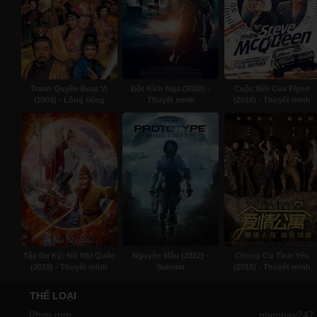
Tranh Quyền Đoạt Vị
Đột Kích Nga (2020) -
Cuộc Đời Của Flynn
(2009) - Lồng tiếng
Thuyết minh
(2018) - Thuyết minh
Tây Du Ký: Nữ Nhi Quốc
Nguyên Mẫu (2022) -
Chung Cư Tình Yêu
(2018) - Thuyết minh
Subviet
(2018) - Thuyết minh
THỂ LOẠI
Phim mới
phimhay247.