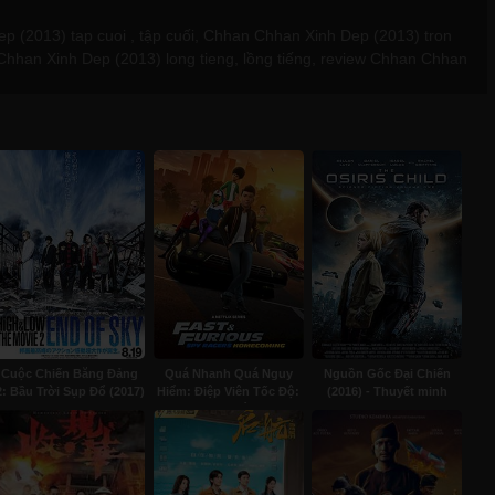
2013) tap cuoi , tập cuối, Chhan Chhan Xinh Dep (2013) tron
hhan Xinh Dep (2013) long tieng, lồng tiếng, review Chhan Chhan
Cuộc Chiến Băng Đảng
Quá Nhanh Quá Nguy
Nguồn Gốc Đại Chiến
2: Bầu Trời Sụp Đổ (2017)
Hiểm: Điệp Viên Tốc Độ:
(2016) - Thuyết minh
- Thuyết minh
Phần 6: Về Nhà (2021) -
Lồng tiếng