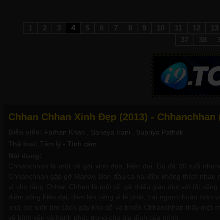
1
2
3
4
5
6
7
8
9
10
11
12
13
37
38
Chhan Chhan Xinh Đẹp (2013) - Chhanchhan (2
Diễn viên:
Farhan Khan
, Sanaya Irani
, Supriya Pathak
Thể loại:
Tâm lý - Tình cảm
Nội dung:
Chhanchhan là một cô gái xinh đẹp, hiện đại. Dù đã 30 tuổi nhưn
Chhanchhan gặp gỡ Manav. Ban đầu cả hai đều không thích nhau n
vì cho rằng Chhan Chhan là một cô gái thiếu giáo dục với lối s
điểm sống hiện đại, dám lên tiếng vì lẽ phải, trái ngược hoàn toàn
nhà, bà luôn tìm cách gây khó dễ và khiến Chhanchhan thấy mệt 
vệ bình yên và hạnh phúc trong cho gia đình của mình.