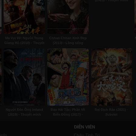
(2023) - Thuyết minh
Ma Vui Vẻ: Người Trong
Chhan Chhan Xinh Đẹp
Giang Hồ (2018) - Thuyết
(2013) - Lồng tiếng
minh
Người Đàn Ông Ireland
Đảo Hải Tặc: Phần Về
Đại Dịch Rắn (2021) -
(2019) - Thuyết minh
Biển Đông (2017) -
Subviet
Thuyết minh
DIỄN VIÊN
info
Châu Tinh Trì