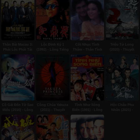
Thần Bài Macau 3:
Lộc Đỉnh Ký 1
Cốt Nhục Tình
Triệu Tử Long
Phát Lộc Phát Tài
(1992) - Lồng Tiếng
Thâm - Thân Tình
(2020) - Thuyết
(2016) - Thuyết
(1980) - Lồng tiếng
minh
minh
Cô Gái Đến Từ Sao
Công Chúa Yakuza
Tình Như Sóng
Hộc Châu Phu
Miêu (2016) - Lồng
(2021) - Thuyết
Biển (1991) - Lồng
Nhân (2021) -
tiếng
minh
tiếng
Thuyết minh