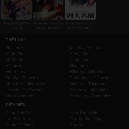
Phá Giới (1977) -
Nhân Viên Điều Tra
Tứ Đại Danh Bổ Hội
Subviet
- Hồ Sơ Tội Phạm 2
Kinh Sư (2003) -
(1996) - Lồng tiếng
Lồng tiếng
THỂ LOẠI
Phim mới
phimhay247.info
Hành động
Xã hội đen
Võ Thuật
Trinh thám
Hài hước
Hoạt hình
Ma - Kinh dị
Hồi hộp - Giật gân
Tâm lý - Tình cảm
Thần thoại - Giả tưởng
Khoa học - Viễn tưởng
Hình sự - Tội phạm
Lịch sử - Chiến tranh
Cổ trang - Kiếm hiệp
Ma - Cương thi
Phiêu lưu - Thám hiểm
DIỄN VIÊN
Châu Tinh Trì
Lâm Thanh Hà
Lưu Đức Hoa
Trương Mạn Ngọc
Chung Tử Đơn
Thư Kỳ