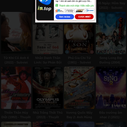
365 Ngày: Hôm Nay
(2022) - Subviet
Từ Khi Có Anh 4
Nhân Danh Thần
Phá Gia Chi Tử
Song Long Đại
(2022) - Subviet
Linh: Sự Phản Bội
(1981) - Subviet
Đường (2004) -
Thiêng Liêng (2023)
Lồng tiếng
- Subviet
Thiên Thần Hủy
Nhà Trắng Thất Thủ
Vương Quốc Máy
Đấu trường âm
Diệt (1992) - Thuyết
(2013) - Thuyết
Bay 2: Anh Hùng
nhạc 2 (2021) -
minh
minh
Biển Lửa (2014) -
Thuyết minh
Thuyết minh