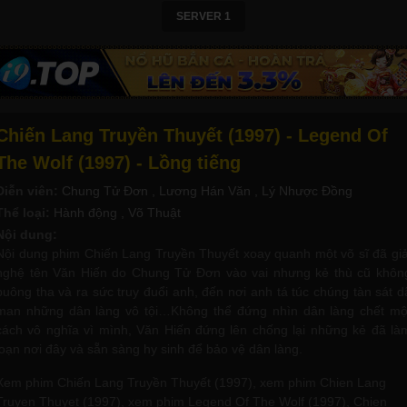
SERVER 1
Chiến Lang Truyền Thuyết (1997) - Legend Of
The Wolf (1997) - Lồng tiếng
Diễn viên:
Chung Tử Đơn
, Lương Hán Văn
, Lý Nhược Đồng
Thể loại:
Hành động
, Võ Thuật
Nội dung:
Nội dung phim Chiến Lang Truyền Thuyết xoay quanh một võ sĩ đã giả
nghệ tên Văn Hiến do Chung Tử Đơn vào vai nhưng kẻ thù cũ khôn
buông tha và ra sức truy đuổi anh, đến nơi anh tá túc chúng tàn sát d
man những dân làng vô tội…Không thể đứng nhìn dân làng chết mộ
cách vô nghĩa vì mình, Văn Hiến đứng lên chống lại những kẻ đã là
loạn nơi đây và sẵn sàng hy sinh để bảo vệ dân làng.
Xem phim Chiến Lang Truyền Thuyết (1997), xem phim Chien Lang
Truyen Thuyet (1997), xem phim Legend Of The Wolf (1997), Chien