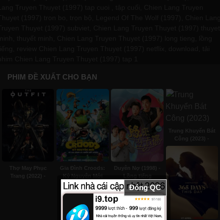
Lang Truyen Thuyet (1997) tap cuoi , tập cuối, Chien Lang Truyen
Thuyet (1997) tron bo, trọn bộ, Legend Of The Wolf (1997), Chien Lan
Truyen Thuyet (1997) subviet, Chien Lang Truyen Thuyet (1997) thuyet
minh, thuyết minh, Chien Lang Truyen Thuyet (1997) long tieng, lồng
tiếng, review Chien Lang Truyen Thuyet (1997) netflix, download, tải
phim Chien Lang Truyen Thuyet (1997) tap 1
PHIM ĐỀ XUẤT CHO BẠN
Trung Khuyển Bát
Công (2023) -
Subviet
Thợ May Phục
Gia Đình Croods:
Duyên Nợ (1998) -
Trang (2022) -
Kỷ Nguyên Mới
Lồng tiếng
Subviet
(2020) - Thuyết
Đóng QC
minh