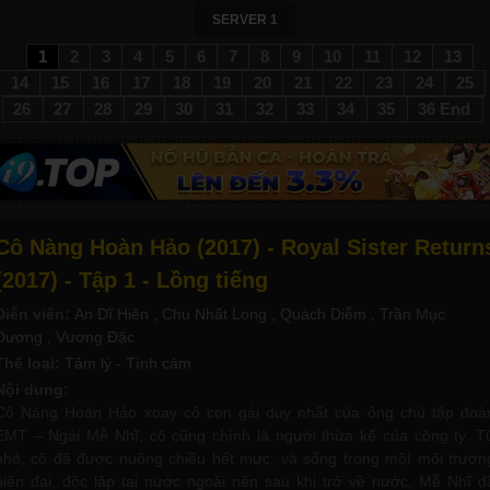
SERVER 1
1
2
3
4
5
6
7
8
9
10
11
12
13
14
15
16
17
18
19
20
21
22
23
24
25
26
27
28
29
30
31
32
33
34
35
36 End
Cô Nàng Hoàn Hảo (2017) - Royal Sister Return
(2017) - Tập 1 - Lồng tiếng
Diễn viên:
An Dĩ Hiên
, Chu Nhất Long
, Quách Diễm
, Trần Mục
Dương
, Vương Đặc
Thể loại:
Tâm lý - Tình cảm
Nội dung:
Cô Nàng Hoàn Hảo xoay cô con gái duy nhất của ông chủ tập đoà
EMT – Ngải Mễ Nhĩ, cô cũng chính là người thừa kế của công ty. T
nhỏ, cô đã được nuông chiều hết mực, và sống trong một môi trườn
hiện đại, độc lập tại nước ngoài nên sau khi trở về nước, Mễ Nhĩ đ