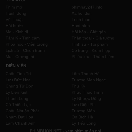
Phim mới
phimhay247.info
Hành động
Xã hội đen
Võ Thuật
Trinh thám
Hài hước
Hoạt hình
Ma - Kinh dị
Hồi hộp - Giật gân
Tâm lý - Tình cảm
Thần thoại - Giả tưởng
Khoa học - Viễn tưởng
Hình sự - Tội phạm
Lịch sử - Chiến tranh
Cổ trang - Kiếm hiệp
Ma - Cương thi
Phiêu lưu - Thám hiểm
DIỄN VIÊN
Châu Tinh Trì
Lâm Thanh Hà
Lưu Đức Hoa
Trương Mạn Ngọc
Chung Tử Đơn
Thư Kỳ
Lý Liên Kiệt
Khưu Thục Trinh
Thành Long
Lý Nhược Đồng
Cổ Thiên Lạc
Lưu Diệc Phi
Châu Nhuận Phát
Trương Mẫn
Nhậm Đạt Hoa
Ôn Bích Hà
Lâm Chánh Anh
Lý Tiểu Long
PHIMBUON.NET
- xem phim miễn phí.