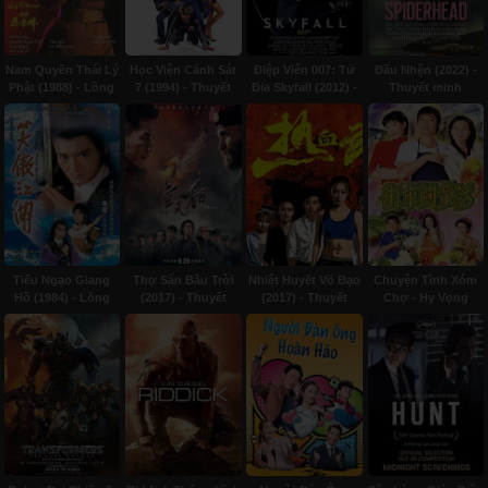
Nam Quyền Thái Lý
Học Viện Cảnh Sát
Điệp Viên 007: Tử
Đầu Nhện (2022) -
Phật (1988) - Lồng
7 (1994) - Thuyết
Địa Skyfall (2012) -
Thuyết minh
tiếng
minh
Thuyết minh
Tiếu Ngạo Giang
Thợ Săn Bầu Trời
Nhiệt Huyết Võ Đạo
Chuyện Tình Xóm
Hồ (1984) - Lồng
(2017) - Thuyết
(2017) - Thuyết
Chợ - Hy Vọng
tiếng
minh
minh
(2001) - Lồng tiếng