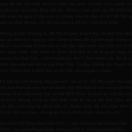
ngay lập tức cho thấy sự khác biệt của mình với tính cách mạnh mẽ
quyết đoán và không dễ bị bắt nạt. Chính vì tính cách này đã khiến ch
mối quan hệ giữa 2 cha con cô không mấy tốt đẹp khi bố Mễ Nhĩ é
buộc cô phải kết hôn với con trai công ty đối tác – Hà Nhất Khôn.
Không ai chịu nhường ai, Mễ Nhĩ bị giam lỏng trong căn biệt thự riên
của gia đình chờ ngày ra mắt. Dưới sự theo dõi nghiêm ngặt nhưng c
vẫn có cách thoát ra khỏi nhà và bắt đầu hành trình chạt trốn, tìm tự d
cho riêng mình. Vừa bước ra được khỏi nhà cô đã đụng độ ngay vớ
oan gia Hà Khai Tâm – một chuyên gia tâm lí. Định mệnh sắp đặt cô tr
thành bảo mẫu bất đắc dĩ của Khai Tâm. Từ đây, những câu chuyện hà
hước, những tình huống khó xử liên tiếp xảy ra giữa 2 người.
Để tiếp tục con đường đầy gian khổ của mình, Mễ Nhĩ quyết tâm phá
triển bản thân với ước mơ trở thành một nhà thiết kế thời trang nổi tiến
nhưng cô lại phải đụng mặt với Hà Nhất Khôn, kẻ từng từ chối hôn ướ
với mình. Nhưng trong lúc khó khăn nhất thì lại có Hà Khai Tâm, an
luôn bên cạnh ủng hộ, động viên cô. Duyện phận đã đưa Khai Tâm​​​​ v
Mễ Nhĩ đến với nhau, nhưng liệu họ có được ở bên nhau trọn đời.
Xem phim Cô Nàng Hoàn Hảo (2017), xem phim Co Nang Hoan Hao
(2017), xem phim Royal Sister Returns (2017), Co Nang Hoan Hao