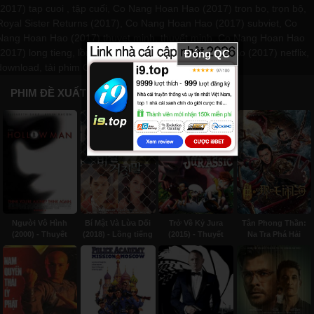
(2017) tap cuoi , tập cuối, Co Nang Hoan Hao (2017) tron bo, trọn bộ,
Royal Sister Returns (2017), Co Nang Hoan Hao (2017) subviet, Co
Nang Hoan Hao (2017) thuyet minh, thuyết minh, Co Nang Hoan Hao
(2017) long tieng, lồng tiếng, review Co Nang Hoan Hao (2017) netflix,
Đóng QC
download, tải phim Co Nang Hoan Hao (2017) tap 1
PHIM ĐỀ XUẤT CHO BẠN
Người Vô Hình
Bí Mật Và Lừa Dối
Trở Về Kỷ Jura
Tân Phong Thần:
(2000) - Thuyết
(2018) - Lồng tiếng
(2015) - Thuyết
Na Tra Phá Hải
minh
minh
(2019) - Subviet