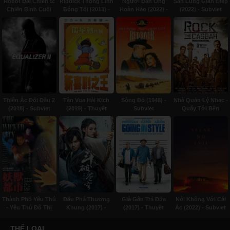
Robot Đại Chiến 5:
Riddick Thống Lĩnh
Người Đàn Ông
Săn Lùng Gián Điệp
Chiến Binh Cuối
Bóng Tối (2013) -
Hoàn Hảo (2022) -
(2022) - Subviet
Cùng (2017) -
Thuyết minh
Lồng tiếng
Thuyết minh
Thiện Ác Đối Đầu 2
Tân Vua Hài Kịch
Sông Đỏ (1948) -
Nhà Quản Lý Nhạc -
(2018) - Subviet
(2019) - Thuyết
Subviet
Quẩy Tới Bến
minh
(2015) - Thuyết
minh
Thành Phố Yêu Thú
Đấu Phá Thương
Già Gân Trả Đũa
Nói Không Với Cái
- Yêu Thú Đô Thị
Khung (2017) -
(2017) - Thuyết
Ác (2022) - Subviet
(1992) - Lồng tiếng
Lồng tiếng
minh
THỂ LOẠI