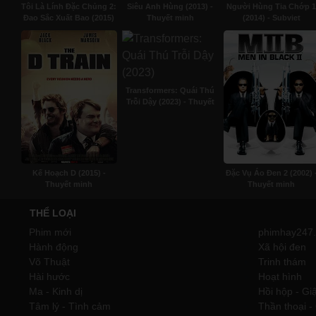
Tôi Là Lính Đặc Chủng 2:
Siêu Anh Hùng (2013) -
Người Hùng Tia Chớp 
Đao Sắc Xuất Bao (2015)
Thuyết minh
(2014) - Subviet
- Thuyết Minh
Transformers: Quái Thú
Trỗi Dậy (2023) - Thuyết
minh
Kế Hoạch D (2015) -
Đặc Vụ Áo Đen 2 (2002) 
Thuyết minh
Thuyết minh
THỂ LOẠI
Phim mới
phimhay247.
Hành động
Xã hội đen
Võ Thuật
Trinh thám
Hài hước
Hoạt hình
Ma - Kinh dị
Hồi hộp - Gi
Tâm lý - Tình cảm
Thần thoại -