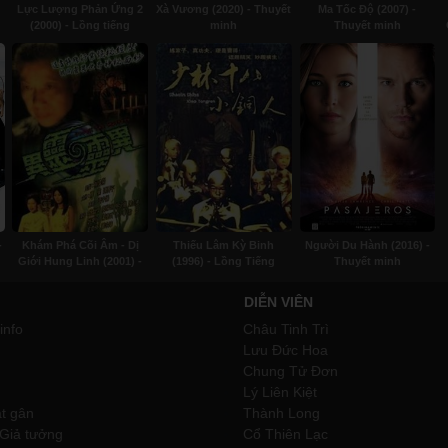
1
Lực Lượng Phản Ứng 2
Xà Vương (2020) - Thuyết
Ma Tốc Độ (2007) -
(2000) - Lồng tiếng
minh
Thuyết minh
-
Khám Phá Cõi Âm - Dị
Thiếu Lâm Kỳ Binh
Người Du Hành (2016) -
Giới Hung Linh (2001) -
(1996) - Lồng Tiếng
Thuyết minh
Lồng tiếng
DIỄN VIÊN
info
Châu Tinh Trì
Lưu Đức Hoa
Chung Tử Đơn
Lý Liên Kiệt
ật gân
Thành Long
 Giả tưởng
Cổ Thiên Lạc