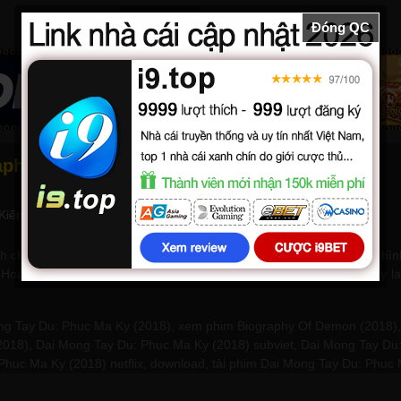
SERVER 1
SERVER 2
Đóng QC
aphy Of Demon (2018) - Subviet
 Kiếm hiệp
nh chấp về vấn đề hàng phục yêu quái, Tôn Ngộ Không sử dụng di h
Hoán Ảnh đại pháp chỉ hiệu quả trong 7 ngày, hai người lấy 7 ngày là
 Tay Du: Phuc Ma Ky (2018), xem phim Biography Of Demon (2018), D
2018), Dai Mong Tay Du: Phuc Ma Ky (2018) subviet, Dai Mong Tay Du:
 Phuc Ma Ky (2018) netflix, download, tải phim Dai Mong Tay Du: Phuc 