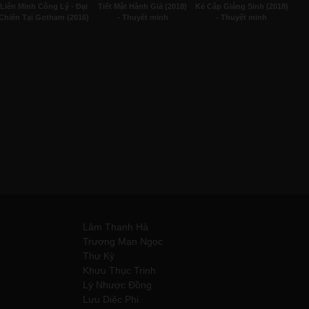
Liên Minh Công Lý - Đại
Tiết Mật Hành Giả (2018)
Kẻ Cắp Giáng Sinh (2018)
Chiến Tại Gotham (2016)
- Thuyết minh
- Thuyết minh
- Thuyết minh
Lâm Thanh Hà
Trương Mạn Ngọc
Thư Kỳ
Khưu Thục Trinh
Lý Nhược Đồng
Lưu Diệc Phi