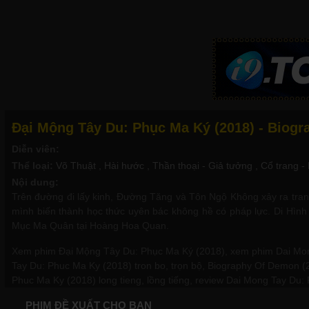
Đại Mộng Tây Du: Phục Ma Ký (2018) - Biogr
Diễn viên:
Thể loại:
Võ Thuật
, Hài hước
, Thần thoại - Giả tưởng
, Cổ trang -
Nội dung:
Trên đường đi lấy kinh, Đường Tăng và Tôn Ngộ Không xảy ra tra
mình biến thành học thức uyên bác không hề có pháp lực. Di Hình 
Mục Ma Quân tại Hoàng Hoa Quan.
Xem phim Đại Mộng Tây Du: Phục Ma Ký (2018), xem phim Dai Mong
Tay Du: Phuc Ma Ky (2018) tron bo, trọn bộ, Biography Of Demon (
Phuc Ma Ky (2018) long tieng, lồng tiếng, review Dai Mong Tay Du:
PHIM ĐỀ XUẤT CHO BẠN