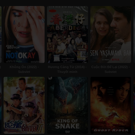
)
Không Ổn (2022) -
Hương Cảng Tử (2014) -
Cuộc Đời Để Lại (2022) -
Subviet
Thuyết minh
Subviet