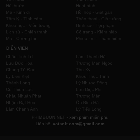
Hài hước
Hoạt hình
Ma - Kinh dị
Hồi hộp - Giật gân
Tâm lý - Tình cảm
Thần thoại - Giả tưởng
Khoa học - Viễn tưởng
Hình sự - Tội phạm
Lịch sử - Chiến tranh
Cổ trang - Kiếm hiệp
Ma - Cương thi
Phiêu lưu - Thám hiểm
DIỄN VIÊN
Châu Tinh Trì
Lâm Thanh Hà
Lưu Đức Hoa
Trương Mạn Ngọc
Chung Tử Đơn
Thư Kỳ
Lý Liên Kiệt
Khưu Thục Trinh
Thành Long
Lý Nhược Đồng
Cổ Thiên Lạc
Lưu Diệc Phi
Châu Nhuận Phát
Trương Mẫn
Nhậm Đạt Hoa
Ôn Bích Hà
Lâm Chánh Anh
Lý Tiểu Long
PHIMBUON.NET
- xem phim miễn phí.
Liên hệ:
vctsoft.com@gmail.com
//code popup 1 lần
//----------------------