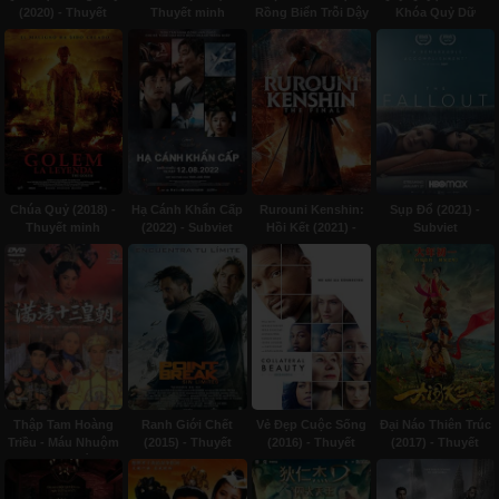
(2020) - Thuyết
Thuyết minh
Rồng Biển Trỗi Dậy
Khóa Quỷ Dữ
minh
(2013) - Thuyết
(2017) - Thuyết
minh
minh
Chúa Quỷ (2018) -
Hạ Cánh Khẩn Cấp
Rurouni Kenshin:
Sụp Đổ (2021) -
Thuyết minh
(2022) - Subviet
Hồi Kết (2021) -
Subviet
Thuyết minh
Thập Tam Hoàng
Ranh Giới Chết
Vẻ Đẹp Cuộc Sống
Đại Náo Thiên Trúc
Triều - Máu Nhuộm
(2015) - Thuyết
(2016) - Thuyết
(2017) - Thuyết
Tử Cấm Thành
minh
minh
minh
(1990) - Lồng tiếng