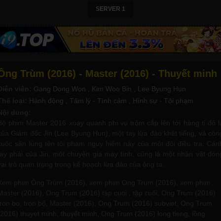
SERVER 1
Ông Trùm (2016) - Master (2016) - Thuyết minh
Diễn viên:
Gang Dong Won
, Kim Woo Bin
, Lee Byung Hun
Thể loại:
Hành động
, Tâm lý - Tình cảm
, Hình sự - Tội phạm
Nội dung:
Bộ phim Master 2016 xoay quanh phi vụ trộm cắp lên tới hàng tỉ đô l
của Giám đốc Jin (Lee Byung Hun), một tay lừa đảo khét tiếng, và côn
cuộc săn lùng tên tội phạm nguy hiểm này của một đội điều tra. Cán
tay phải của Jin, một chuyên gia máy tính, cũng là một nhân vật đón
vai trò quan trọng trong kế hoạch lừa đảo của ông ta.
Xem phim Ông Trùm (2016), xem phim Ong Trum (2016), xem phim
Master (2016), Ong Trum (2016) tap cuoi , tập cuối, Ong Trum (2016)
tron bo, trọn bộ, Master (2016), Ong Trum (2016) subviet, Ong Trum
(2016) thuyet minh, thuyết minh, Ong Trum (2016) long tieng, lồng