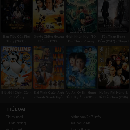
Bàn Tiệc Của Phù
Quyết Chiến Hoàng
Địch Nhân Kiệt: Tứ
Tòa Tháp Bóng
Thủy (2021) -
Thành (1998) -
Đại Thiên Vương
Đêm (2017) - Thuyết
Thuyết minh
Lồng tiếng
(2018) - Thuyết
minh
Minh
Biệt Đội Chim Cánh
Đại Minh Quần Anh
Vụ Án Kỳ Bí - Hung
Hoàng Phi Hồng &
Cụt Vùng
- Tranh Giành Ngôi
Tình Kỳ Án (2004) -
Dì Thập Tam (2005)
Madagascar (2014) -
Báu (1987) - Lồng
Lồng tiếng
- Lồng tiếng
Thuyết minh
tiếng
THỂ LOẠI
Phim mới
phimhay247.info
Hành động
Xã hội đen
Võ Thuật
Trinh thám