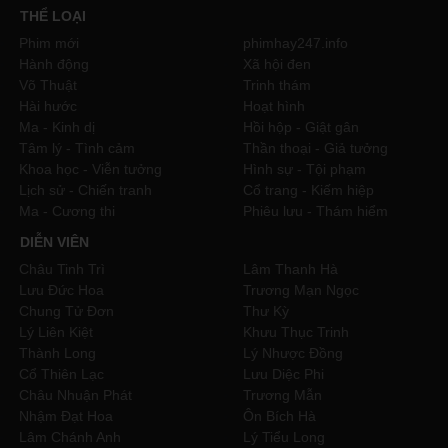
tiếng
THỂ LOẠI
Phim mới
phimhay247.info
Hành động
Xã hội đen
Võ Thuật
Trinh thám
Hài hước
Hoạt hình
Ma - Kinh dị
Hồi hộp - Giật gân
Tâm lý - Tình cảm
Thần thoại - Giả tưởng
Khoa học - Viễn tưởng
Hình sự - Tội phạm
Lịch sử - Chiến tranh
Cổ trang - Kiếm hiệp
Ma - Cương thi
Phiêu lưu - Thám hiểm
DIỄN VIÊN
Châu Tinh Trì
Lâm Thanh Hà
Lưu Đức Hoa
Trương Mạn Ngọc
Chung Tử Đơn
Thư Kỳ
Lý Liên Kiệt
Khưu Thục Trinh
Thành Long
Lý Nhược Đồng
Cổ Thiên Lạc
Lưu Diệc Phi
Châu Nhuận Phát
Trương Mẫn
Nhậm Đạt Hoa
Ôn Bích Hà
Lâm Chánh Anh
Lý Tiểu Long