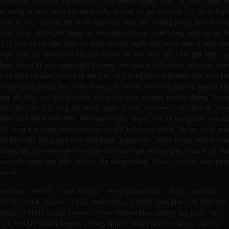
thuộc tính của một cô gái điển hình Hồng Kông - cầu kỳ, kiêu ngạo v
dễ dàng bị kích thích khi nhìn thấy những cô gái trẻ đẹp. Cô ấy là tuyệ
vọng vì tình yêu và đã được háo hức chờ đợi những phép lạ ly kỳ củ
cuộc sống. Như CHÍ đang rơi vào đau khổ và tuyệt vọng, một cái gì đ
kỳ lạ xảy ra và dẫn đến sự thay đổi đột ngột của mình thành một siê
nhân của sự quyến rũ và sức mạnh to lớn. Mỗi lần CHÍ đột biến, c
được trang bị sức mạnh phi thường, mà qua đó cô chiến đấu cho côn
lý và giúp kẻ yếu, vui vẻ khám phá và trải nghiệm một kính vạn hoa rự
rỡ của cuộc phiêu lưu. Trên đường đi, cô rất vui vì đã gặp ba người đà
ông tốt đẹp, cụ thể là cảnh sát dũng cảm nhưng truyền thống Yeun
HO-YIN, các quý ông tốt bụng quay doanh nouveau, và siêu tài năn
thiên tài KAN MING-HIN. Một cách ngẫu nhiên, HIN là trong tình yêu vớ
Chí ở cả hai nước bình thường và đột biến của mình, để lại cô bị mắ
kẹt trên các sừng của một tiến thoái lưỡng nan. Phim Phép Nhiệm Mầ
những tập tiếp theo sẽ mang lại cho khán giả những giây phút thoải má
sau một ngày làm việc và học tập căng thẳng. Chúc các bạn xem phi
vui vẻ!.
Xem phim Phi Nữ Chính Truyện - Phép Nhiệm Màu (2010), xem phim
Phi Nu Chinh Truyen - Phep Nhiem Mau (2010), xem phim Fly With Me
(2010), Phi Nu Chinh Truyen - Phep Nhiem Mau (2010) tap cuoi , tập
cuối, Phi Nu Chinh Truyen - Phep Nhiem Mau (2010) tron bo, trọn bộ,