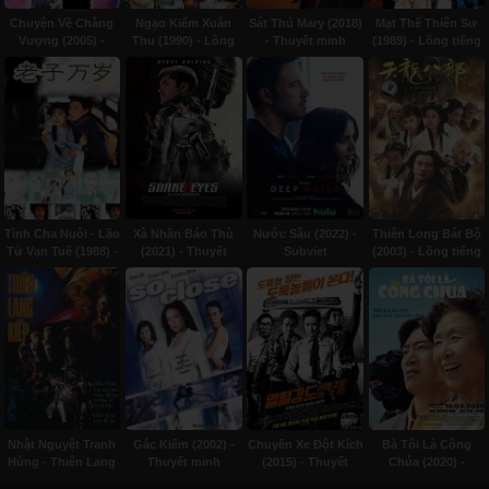
Chuyện Về Chàng
Ngạo Kiếm Xuân
Sát Thủ Mary (2018)
Mạt Thế Thiên Sư
Vượng (2005) -
Thu (1990) - Lồng
- Thuyết minh
(1989) - Lồng tiếng
Lồng tiếng
tiếng
Tình Cha Nuôi - Lão
Xà Nhãn Báo Thù
Nước Sâu (2022) -
Thiên Long Bát Bộ
Tử Vạn Tuế (1988) -
(2021) - Thuyết
Subviet
(2003) - Lồng tiếng
Lồng tiếng
minh
Nhật Nguyệt Tranh
Gác Kiếm (2002) -
Chuyến Xe Đột Kích
Bà Tôi Là Công
Hùng - Thiên Lang
Thuyết minh
(2015) - Thuyết
Chúa (2020) -
Kiếp (1988) - Lồng
minh
Thuyết minh