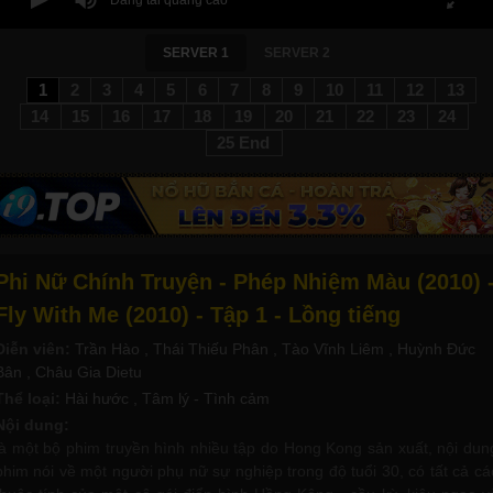
SERVER 1
SERVER 2
1
2
3
4
5
6
7
8
9
10
11
12
13
14
15
16
17
18
19
20
21
22
23
24
25 End
Phi Nữ Chính Truyện - Phép Nhiệm Màu (2010) 
Fly With Me (2010) - Tập 1 - Lồng tiếng
Diễn viên:
Trần Hào
, Thái Thiếu Phân
, Tào Vĩnh Liêm
, Huỳnh Đức
Bân
, Châu Gia Dietu
Thể loại:
Hài hước
, Tâm lý - Tình cảm
Nội dung:
là một bộ phim truyền hình nhiều tập do Hong Kong sản xuất, nội dun
phim nói về một người phụ nữ sự nghiệp trong độ tuổi 30, có tất cả cá