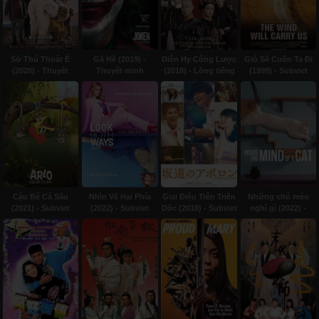
Sở Thú Thoát Ế
Gã Hề (2019) -
Diên Hy Công Lược
Gió Sẽ Cuốn Ta Đi
(2020) - Thuyết
Thuyết minh
(2018) - Lồng tiếng
(1999) - Subviet
minh
Cậu Bé Cá Sấu
Nhìn Về Hai Phía
Giai Điệu Trên Triền
Những chú mèo
(2021) - Subviet
(2022) - Subviet
Dốc (2018) - Subviet
nghĩ gì (2022) -
Subviet