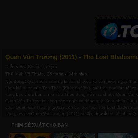
Quan Vân Trường (2011) - The Lost Bladesma
Diễn viên:
Chung Tử Đơn
Thể loại:
Võ Thuật
, Cổ trang - Kiếm hiệp
Nội dung:
Quan Vân Trường là câu chuyện kể về những ngày tháng 
vòng kiềm tỏa của Tào Tháo (Khương Văn), giữ trọn đạo làm tôi và đ
vàng bạc châu báu… mà Tào Tháo dùng để mua chuộc Quan Vũ, khi t
Quan Vân Trường lại càng sáng ngời và đáng quý. Xem phim Quan 
cuối, Quan Van Truong (2011) tron bo, trọn bộ, The Lost Bladesman
tiếng, review Quan Van Truong (2011) netflix, download, tải phim Q
PHIM ĐỀ XUẤT CHO BẠN