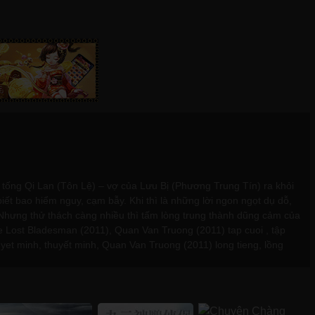
tống Qi Lan (Tôn Lệ) – vợ của Lưu Bị (Phương Trung Tín) ra khỏi
ết bao hiểm nguy, cạm bẫy. Khi thì là những lời ngon ngọt dụ dỗ,
hưng thử thách càng nhiều thì tấm lòng trung thành dũng cảm của
Lost Bladesman (2011), Quan Van Truong (2011) tap cuoi , tập
et minh, thuyết minh, Quan Van Truong (2011) long tieng, lồng