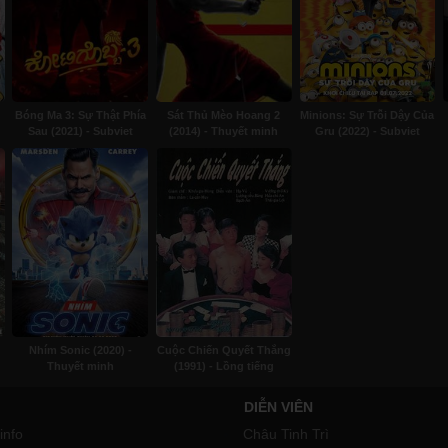
Bóng Ma 3: Sự Thật Phía
Sát Thủ Mèo Hoang 2
Minions: Sự Trỗi Dậy Của
Sau (2021) - Subviet
(2014) - Thuyết minh
Gru (2022) - Subviet
Nhím Sonic (2020) -
Cuộc Chiến Quyết Thắng
Thuyết minh
(1991) - Lồng tiếng
DIỄN VIÊN
info
Châu Tinh Trì