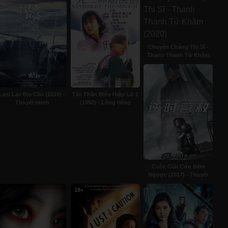
Chuyện Chàng Thi Sĩ -
Thanh Thanh Tử Khâm
(2020) - Lồng tiếng
Lưu Lạc Địa Cầu (2019) -
Tân Thần Điêu Hiệp Lữ 2
Thuyết minh
(1992) - Lồng tiếng
Cuộc Giải Cứu Đếm
Ngược (2017) - Thuyết
minh
18+