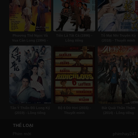
Phương Thế Ngọc Và
Tiền Là Tất Cả (1996) -
Tô Mạt Nhi Truyền Kỳ
Vua Càn Long (1994) -
Lồng tiếng
(2018) - Thuyết minh
Lồng tiếng
Tân Ỷ Thiên Đồ Long Ký
Bộ 6 Dở Hơi (2015) -
Bát Quái Thần Thám
(2019) - Lồng tiếng
Thuyết minh
(2014) - Lồng tiếng
THỂ LOẠI
Phim mới
phimhay247.