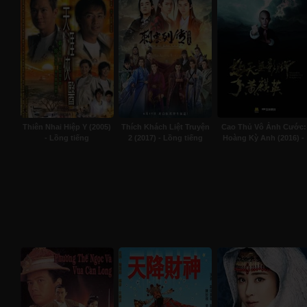
Thiên Nhai Hiệp Y (2005)
Thích Khách Liệt Truyện
Cao Thủ Vô Ảnh Cước:
- Lồng tiếng
2 (2017) - Lồng tiếng
Hoàng Kỳ Anh (2016) -
Thuyết minh