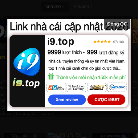
SERVER 1
SERVER 2
Đóng QC
n (2011) - Thuyết minh
“thân tại doanh Tào lòng ở Hán” của Quan Vũ, về cuộc hành trình hộ 
ạo làm tiểu đệ. Trong cuộc hành trình ấy, Quan Vũ đã phải vượt qua bi
hì là những cuộc giao đấu quyết liệt để phá vòng vây quân Ngụy… N
Vân Trường (2011), xem phim Quan Van Truong (2011), xem phim The 
 (2011), Quan Van Truong (2011) subviet, Quan Van Truong (2011) thuy
uan Van Truong (2011) tap 1