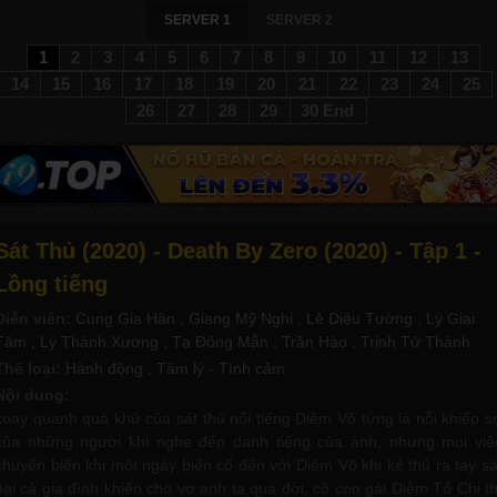
SERVER 1
SERVER 2
1
2
3
4
5
6
7
8
9
10
11
12
13
14
15
16
17
18
19
20
21
22
23
24
25
26
27
28
29
30 End
Sát Thủ (2020) - Death By Zero (2020) - Tập 1 -
Lồng tiếng
Diễn viên:
Cung Gia Hân
, Giang Mỹ Nghi
, Lê Diệu Tường
, Lý Giai
Tâm
, Lý Thành Xương
, Tạ Đông Mẫn
, Trần Hào
, Trịnh Tử Thành
Thể loại:
Hành động
, Tâm lý - Tình cảm
Nội dung:
xoay quanh quá khứ của sát thủ nổi tiếng Diêm Võ từng là nỗi khiếp s
của những người khi nghe đến danh tiếng của anh, nhưng mọi việ
chuyển biến khi một ngày biến cố đến với Diêm Võ khi kẻ thủ ra tay sá
hại cả gia đình khiến cho vợ anh ta qua đời, cô con gái Diêm Tố Chi th