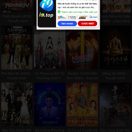
Thiết Quyền (2010)
Cửu Châu Phiêu
Đấu Trường Sát
Song Hùng Kỳ Hiệp
- Thuyết minh
Miểu Lục (2019) -
Thủ - Sát Thủ Hào
(1988) - Lồng tiếng
Lồng tiếng
(1980) - Subviet
Phố Đèn Đỏ (2010) -
Cô Phương Bất Tự
Marilyn Có Đôi Mắt
Mãng Xà (2015) -
Thuyết minh
Thưởng (2017) -
Đen (2021) - Subviet
Thuyết minh
Lồng tiếng
Màu Của Nước Mắt
Bà Hoàng Phương
Vệ Tư Lý Truyền Kỳ
Săn Lùng Quái Thú