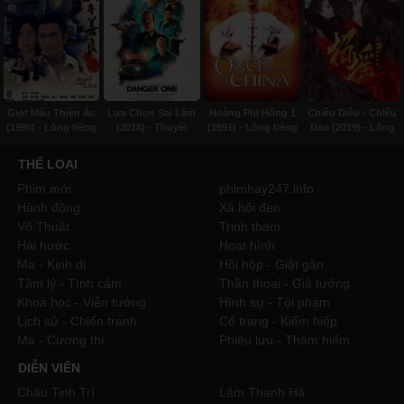
Giọt Máu Thiện Ác
Lựa Chọn Sai Lầm
Hoàng Phi Hồng 1
Chiêu Diêu - Chiêu
(1990) - Lồng tiếng
(2018) - Thuyết
(1991) - Lồng tiếng
Dao (2019) - Lồng
minh
tiếng
THỂ LOẠI
Phim mới
phimhay247.info
Hành động
Xã hội đen
Võ Thuật
Trinh thám
Hài hước
Hoạt hình
Ma - Kinh dị
Hồi hộp - Giật gân
Tâm lý - Tình cảm
Thần thoại - Giả tưởng
Khoa học - Viễn tưởng
Hình sự - Tội phạm
Lịch sử - Chiến tranh
Cổ trang - Kiếm hiệp
Ma - Cương thi
Phiêu lưu - Thám hiểm
DIỄN VIÊN
Châu Tinh Trì
Lâm Thanh Hà