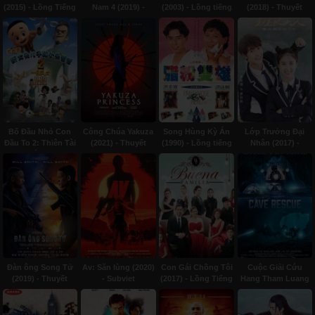
(2015) - Lồng Tiếng
Nam 4 (2019) -
(2003) - Lồng tiếng
(2018) - Thuyết
Subviet
minh
Bố Đầu Nhỏ Con
Công Chúa Yakuza
Song Hùng Kỳ Án
Lớp Trưởng Đại
Đầu To 2: Thiên Tài
(2021) - Thuyết
(1990) - Lồng tiếng
Nhân (2017) -
Xuất Hiện (2016) -
minh
Subviet
Thuyết minh
Đàn ông Song Tử
Av: Săn lùng (2020)
Con Gái Chồng Tôi
Cuộc Giải Cứu
(2019) - Thuyết
- Subviet
(2017) - Lồng Tiếng
Hang Tham Luang
minh
(2022) - Subviet