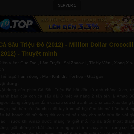
SERVER 1
Cá Sấu Triệu Đô (2012) - Million Dollar Crocodil
(2012) - Thuyết minh
Diễn viên:
Guo Tao
, Lâm Tuyết
, Shi Zhao-qi
, Từ Hy Viên
, Xiong Xin-
xin
Thể loại:
Hành động
, Ma - Kinh dị
, Hồi hộp - Giật gân
Nội dung:
Nội dung của phim Cá Sấu Triệu Đô bắt đầu từ anh chàng Xiao, tr
thành bạn của con cá sấu dài 8 mét và năng 2 tấn tên là Amao 36
người đang sống gần đầm cá sấu của cha anh ta. Cha của Xiao đang b
buộc phải bán cá sấu cho một tay trùm xã hội đen khi mà hắn ta đan
lên kế hoạch để sử dụng thịt con cá sấu này cho một bữa ăn với gi
cao. Trước khi Amao được mang ra giết mổ, nó đã trốn thoát thàn
công, giết những kẻ bắt cóc nó trong quá trình chạy trốn. Trong sự hỗ
loạn của cuộc vây bắt, Amao đã vô tình nuốt một túi với giá lên tới 