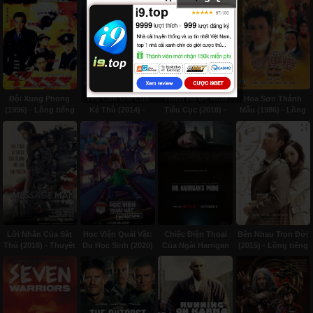
Đội Xung Phong
Yêu Con Gái Của
Thiên Hạ Đệ Nhất
Hoa Sơn Thánh
(1996) - Lồng tiếng
Kẻ Thù (2014) -
Tiêu Cục (2018) -
Mẫu (1986) - Lồng
Lồng tiếng
Thuyết minh
tiếng
Lời Nhắn Của Sát
Học Viện Quái Vật:
Chiếc Điện Thoại
Bên Nhau Trọn Đời
Thủ (2018) - Thuyết
Du Học Sinh (2020)
Của Ngài Harrigan
(2015) - Lồng tiếng
minh
- Thuyết minh
(2022) - Subviet