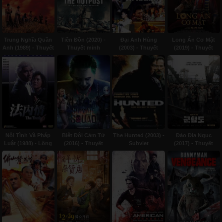
Trung Nghĩa Quần
Tiền Đồn (2020) -
Đại Anh Hùng
Long Ấn Cơ Mật
Anh (1989) - Thuyết
Thuyết minh
(2003) - Thuyết
(2019) - Thuyết
minh
minh
minh
Nội Tình Và Pháp
Biệt Đội Cảm Tử
The Hunted (2003) -
Đảo Địa Ngục
Luật (1988) - Lồng
(2016) - Thuyết
Subviet
(2017) - Thuyết
tiếng
minh
minh