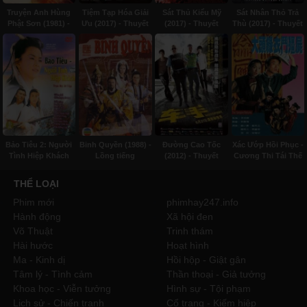
Truyện Anh Hùng
Tiệm Tạp Hóa Giải
Sát Thủ Kiểu Mỹ
Sát Nhân Thỏ Trả
Phật Sơn (1981) -
Ưu (2017) - Thuyết
(2017) - Thuyết
Thù (2017) - Thuyết
Lồng tiếng
minh
minh
minh
Bảo Tiêu 2: Người
Binh Quyền (1988) -
Đường Cao Tốc
Xác Ướp Hồi Phục -
Tình Hiệp Khách
Lồng tiếng
(2012) - Thuyết
Cương Thi Tái Thế
(1998) - Lồng tiếng
minh
(1993) - Lồng tiếng
THỂ LOẠI
Phim mới
phimhay247.info
Hành động
Xã hội đen
Võ Thuật
Trinh thám
Hài hước
Hoạt hình
Ma - Kinh dị
Hồi hộp - Giật gân
Tâm lý - Tình cảm
Thần thoại - Giả tưởng
Khoa học - Viễn tưởng
Hình sự - Tội phạm
Lịch sử - Chiến tranh
Cổ trang - Kiếm hiệp