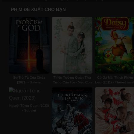
PHIM ĐỀ XUẤT CHO BẠN
Sự Trừ Tà Của Chúa
Thiếu Tướng Quân Thú
Cô Gà Mái Thích Phiêu
(2021) - Subviet
Cưng Của Tôi - Mèo Con
Lưu (2011) - Thuyết min
Của Em (2021) - Lồng
tiếng
Người Từng Quen (2023)
- Subviet