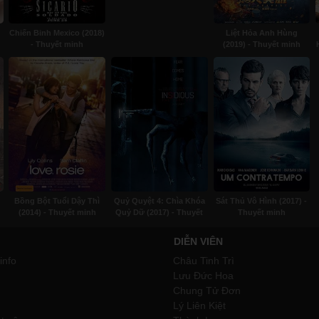
Chiến Binh Mexico (2018)
Liệt Hỏa Anh Hùng
- Thuyết minh
(2019) - Thuyết minh
Bồng Bột Tuổi Dậy Thì
Quỷ Quyệt 4: Chìa Khóa
Sát Thủ Vô Hình (2017) -
(2014) - Thuyết minh
Quỷ Dữ (2017) - Thuyết
Thuyết minh
minh
DIỄN VIÊN
info
Châu Tinh Trì
Lưu Đức Hoa
Chung Tử Đơn
Lý Liên Kiệt