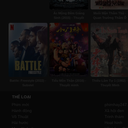
Ác Mộng Đêm Giáng
Muối Mặn Thâm Thù -
Sinh (2015) - Thuyết
Quan Trường Thâm Ô
minh
(2009) - Lồng tiếng
Battle: Freestyle (2022) -
Tiểu Môn Thần (2016) -
Thiếu Lâm Tự 1 (1982) -
Subviet
Thuyết minh
Thuyết Minh
THỂ LOẠI
Phim mới
phimhay247.
Hành động
Xã hội đen
Võ Thuật
Trinh thám
Hài hước
Hoạt hình