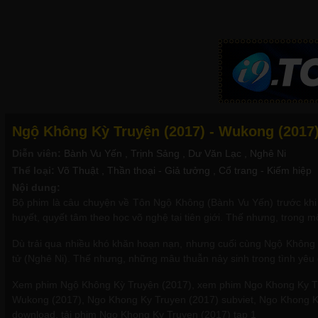
Ngộ Không Kỳ Truyện (2017) - Wukong (2017)
Diễn viên:
Bành Vu Yến
, Trịnh Sảng
, Dư Văn Lạc
, Nghê Ni
Thể loại:
Võ Thuật
, Thần thoại - Giả tưởng
, Cổ trang - Kiếm hiệp
Nội dung:
Bộ phim là câu chuyện về Tôn Ngộ Không (Bành Vu Yến) trước khi 
huyết, quyết tâm theo học võ nghệ tại tiên giới. Thế nhưng, trong 
Dù trải qua nhiều khó khăn hoạn nạn, nhưng cuối cùng Ngộ Không đ
tử (Nghê Ni). Thế nhưng, những mâu thuẫn nảy sinh trong tình yêu
Xem phim Ngộ Không Kỳ Truyện (2017), xem phim Ngo Khong Ky Truy
Wukong (2017), Ngo Khong Ky Truyen (2017) subviet, Ngo Khong Ky T
download, tải phim Ngo Khong Ky Truyen (2017) tap 1