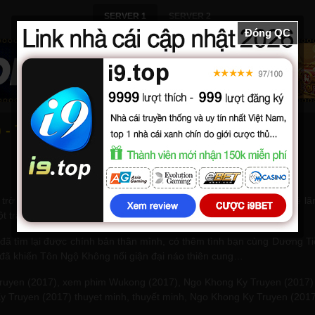
SERVER 1
SERVER 2
Đóng QC
 - Thuyết minh
trở thành Tề Thiên Đại Thánh tinh thông 72 phép biến hóa. Với vẻ lã
một trận chiến, Ngộ Không bị ném vào nhân gian.
ã tìm lại được chính bản thân mình, có thêm tình bạn cùng Dương Tiễ
 đã khiến Tôn Ngộ Không nổi giận đại náo thiên cung…
en (2017), xem phim Wukong (2017), Ngo Khong Ky Truyen (2017) tap 
ruyen (2017) thuyet minh, thuyết minh, Ngo Khong Ky Truyen (2017) l