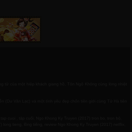
ng tử của một hiệp khách giang hồ, Tôn Ngộ Không cùng lòng nhiệt
n (Dư Văn Lạc) và một tình yêu đẹp chốn tiên giới cùng Tử Hà tiên
cuoi , tập cuối, Ngo Khong Ky Truyen (2017) tron bo, trọn bộ,
ong tieng, lồng tiếng, review Ngo Khong Ky Truyen (2017) netflix,