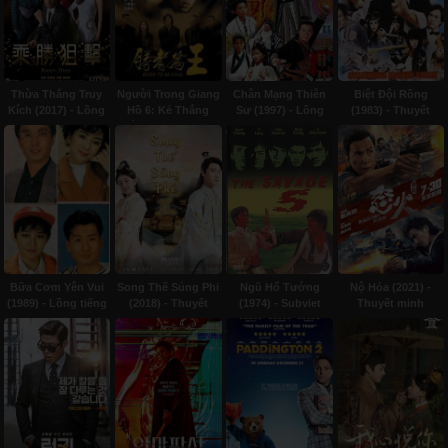
Thừa Thắng Truy
Người Trong Giang
Chân Mạng Thiên
Biệt Đội Rồng
Kích (2017) - Lồng
Hồ 6: Kẻ Thắng
Sư (1997) - Lồng
(1983) - Thuyết
tiếng
Làm Vua (2000) -
tiếng
minh
Thuyết Minh
Bữa Cơm Yên Vui
Song Thế Sủng Phi
Ngũ Hổ Tướng
Nộ Hỏa (2021) -
(1989) - Lồng tiếng
(2018) - Thuyết
(1974) - Subviet
Thuyết minh
minh