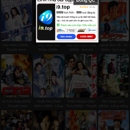
Đóng QC
Gác Kiếm (2002) -
Biển Xanh Sâu
Dấu Vết Cuối Cùng
Người Bảo Vệ - Vệ
Thuyết minh
Thẳm (1999) -
(2022) - Subviet
Nhân - Uy Long
Thuyết minh
Mãnh Thám (1985) -
Thuyết Minh
12 Con Giáp (2012)
Tuyết Hoa Thần
Thiên Nhược Hữu
Bồ Tùng Linh
- Thuyết minh
Kiếm (1997) - Lồng
Tình (1990) - Thuyết
(2010) - Lồng tiếng
tiếng
Minh