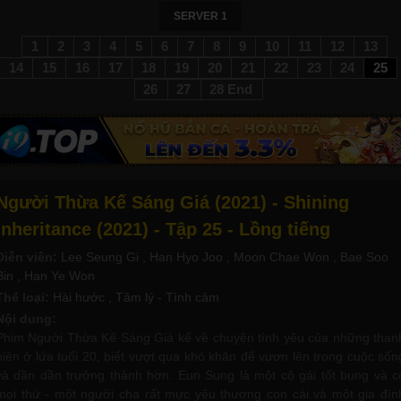
SERVER 1
1
2
3
4
5
6
7
8
9
10
11
12
13
14
15
16
17
18
19
20
21
22
23
24
25
26
27
28 End
Người Thừa Kế Sáng Giá (2021) - Shining
Inheritance (2021) - Tập 25 - Lồng tiếng
Diễn viên:
Lee Seung Gi
, Han Hyo Joo
, Moon Chae Won
, Bae Soo
Bin
, Han Ye Won
Thể loại:
Hài hước
, Tâm lý - Tình cảm
Nội dung:
Phim Người Thừa Kế Sáng Giá kể về chuyện tình yêu của những than
niên ở lứa tuổi 20, biết vượt qua khó khăn để vươn lên trong cuộc sốn
và dần dần trưởng thành hơn. Eun Sung là một cô gái tốt bụng và c
mọi thứ - một người cha rất mực yêu thương con cái và một gia đìn