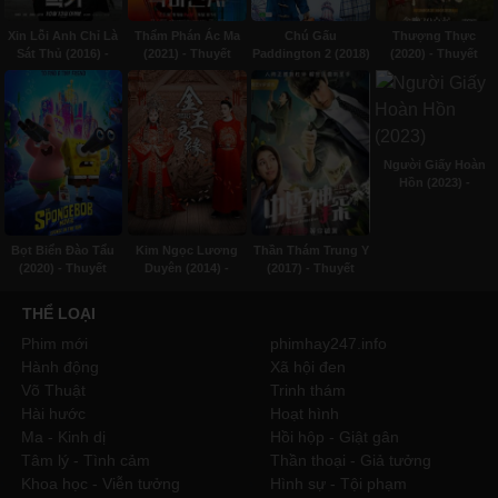
Xin Lỗi Anh Chỉ Là
Thẩm Phán Ác Ma
Chú Gấu
Thượng Thực
Sát Thủ (2016) -
(2021) - Thuyết
Paddington 2 (2018)
(2020) - Thuyết
Thuyết minh
minh
- Thuyết minh
minh
Người Giấy Hoàn
Hồn (2023) -
Subviet
Bọt Biển Đào Tẩu
Kim Ngọc Lương
Thần Thám Trung Y
(2020) - Thuyết
Duyên (2014) -
(2017) - Thuyết
minh
Lồng tiếng
minh
THỂ LOẠI
Phim mới
phimhay247.info
Hành động
Xã hội đen
Võ Thuật
Trinh thám
Hài hước
Hoạt hình
Ma - Kinh dị
Hồi hộp - Giật gân
Tâm lý - Tình cảm
Thần thoại - Giả tưởng
Khoa học - Viễn tưởng
Hình sự - Tội phạm