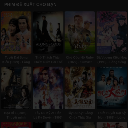
PHIM ĐỀ XUẤT CHO BẠN
Tuyệt Đại Song
Thử Thách Thần
Chó Cứu Hộ Ruby
Bá Vương Kiều Hoa
Kiêu (1979) - Lồng
Chết: Giữa Hai Thế
(2022) - Subviet
(1993) - Lồng tiếng
tiếng
Giới (2017) - Thuyết
minh
Họa Bì 1 (2008) -
Tây Du Ký 2: Tiên
Tây Du Ký: Công
Thiết Huyết Đại Kỳ
Thuyết minh
Lý Kỳ Duyên (1995)
Chúa Thật Giả
Môn (1989) - Lồng
- Lồng Tiếng
(2017) - Thuyết
tiếng
minh