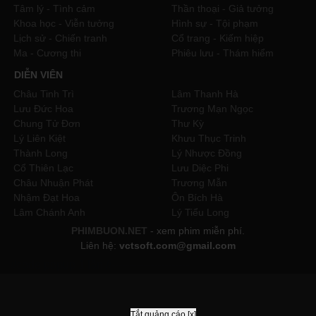
Tâm lý - Tình cảm
Thần thoại - Giả tưởng
Khoa học - Viễn tưởng
Hình sự - Tội phạm
Lịch sử - Chiến tranh
Cổ trang - Kiếm hiệp
Ma - Cương thi
Phiêu lưu - Thám hiểm
DIỄN VIÊN
Châu Tinh Trì
Lâm Thanh Hà
Lưu Đức Hoa
Trương Mạn Ngọc
Chung Tử Đơn
Thư Kỳ
Lý Liên Kiệt
Khưu Thục Trinh
Thành Long
Lý Nhược Đồng
Cổ Thiên Lạc
Lưu Diệc Phi
Châu Nhuận Phát
Trương Mẫn
Nhậm Đạt Hoa
Ôn Bích Hà
Lâm Chánh Anh
Lý Tiểu Long
PHIMBUON.NET
- xem phim miễn phí.
Liên hệ:
vctsoft.com@gmail.com
//code popup 1 lần
//----------------------
Tắt quảng cáo [x]