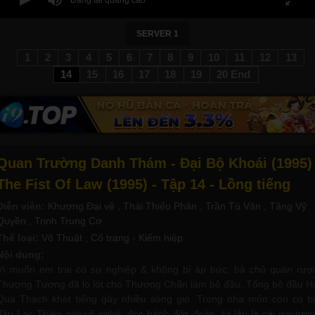
SERVER 1
1
2
3
4
5
6
7
8
9
10
11
12
13
14
15
16
17
18
19
20 End
Quan Trường Danh Thám - Đại Bộ Khoái (1995) 
The Fist Of Law (1995) - Tập 14 - Lồng tiếng
Diễn viên:
Khương Đại vệ
, Thái Thiếu Phân
, Trần Tú Văn
, Tăng Vỹ
Quyền
, Trịnh Trung Cơ
Thể loại:
Võ Thuật
, Cổ trang - Kiếm hiệp
Nội dung:
Vì muốn em trai có sự nghiệp & không bị áp bức, bà chủ quán rượ
Thượng Tương đã lo lót cho Thượng Chấn làm bộ đầu. Tổng bộ đầu H
Quá Thạch khét tiếng gây nhiều sóng gió. Trong nha môn còn có b
đầu Lạc Thiên giỏi võ nghệ, độc hành độc đoán, từ lâu là cái gai tron