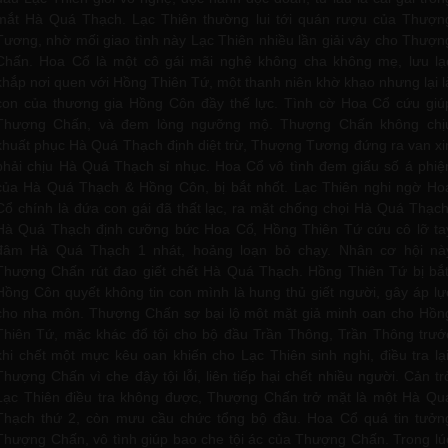
mắt Hà Quá Thạch. Lạc Thiên thường lui tới quán rượu của Thượn
Tương, nhờ mối giao tình này Lạc Thiên nhiều lần giải vây cho Thượn
Chấn. Hoa Cổ là một cô gái mãi nghệ không cha không mẹ, lưu lạ
khắp nơi quen với Hồng Thiên Tứ, một thanh niên khờ khạo nhưng lại l
con của thương gia Hồng Côn đầy thế lực. Tình cờ Hoa Cổ cứu giú
Thượng Chấn, và đem lòng ngưỡng mộ. Thượng Chấn không chị
khuất phục Hà Quá Thạch định diệt trừ, Thượng Tương đứng ra van xi
phải chịu Hà Quá Thạch sỉ nhục. Hoa Cổ vô tình đem giấu số á phiệ
của Hà Quá Thạch & Hồng Côn, bị bắt nhốt. Lạc Thiên nghi ngờ Ho
Cổ chính là đứa con gái đã thất lạc, ra mặt chống chọi Hà Quá Thạch
Hà Quá Thạch định cưỡng bức Hoa Cổ, Hồng Thiên Tứ cứu cô lỡ ta
đâm Hà Quá Thạch 1 nhát, hoảng loạn bỏ chạy. Nhân cơ hội nà
Thượng Chấn rút đao giết chết Hà Quá Thạch. Hồng Thiên Tứ bị bắt
Hồng Côn quyết không tin con mình là hung thủ giết người, gây áp lự
cho nha môn. Thượng Chấn sợ bại lộ một mặt giả minh oan cho Hồn
Thiên Tứ, mặc khác đổ tội cho bộ đầu Trần Thông, Trần Thông trướ
khi chết một mực kêu oan khiến cho Lạc Thiên sinh nghi, điều tra lại
Thượng Chấn vì che đậy tội lỗi, liên tiếp hại chết nhiều người. Cản tr
Lạc Thiên điều tra không được, Thượng Chấn trở mặt là một Hà Qu
Thạch thứ 2, còn mưu cầu chức tổng bộ đầu. Hoa Cổ quá tin tưởn
Thượng Chấn, vô tình giúp bao che tội ác của Thượng Chấn. Trong lú