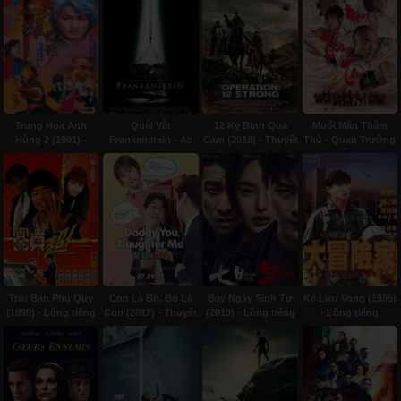
Trung Hoa Anh
Quái Vật
12 Kỵ Binh Quả
Muối Mặn Thâm
Hùng 2 (1991) -
Frankenstein - Ác
Cảm (2018) - Thuyết
Thù - Quan Trường
Lồng tiếng
Quỷ Của Mary
minh
Thâm Ô (2009) -
Shelley (1994) -
Lồng tiếng
Subviet
Trời Ban Phú Quý
Con Là Bố, Bố Là
Bảy Ngày Sinh Tử
Kẻ Lưu Vong (1995)
(1990) - Lồng tiếng
Con (2017) - Thuyết
(2019) - Lồng tiếng
- Lồng tiếng
minh