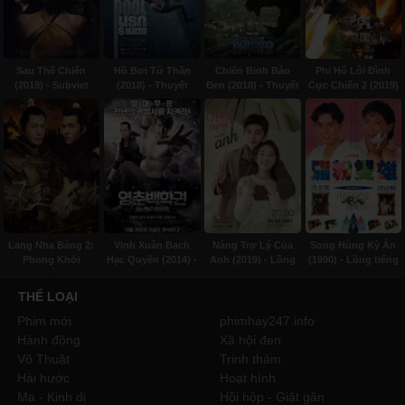
Sau Thế Chiến
Hồ Bơi Tử Thần
Chiến Binh Báo
Phi Hổ Lôi Đình
(2019) - Subviet
(2018) - Thuyết
Đen (2018) - Thuyết
Cực Chiến 2 (2019)
minh
minh
- Thuyết minh
Lang Nha Bảng 2:
Vịnh Xuân Bạch
Nàng Trợ Lý Của
Song Hùng Kỳ Án
Phong Khởi
Hạc Quyền (2014) -
Anh (2019) - Lồng
(1990) - Lồng tiếng
Trường Lâm (2017)
Thuyết minh
tiếng
- Subviet
THỂ LOẠI
Phim mới
phimhay247.info
Hành động
Xã hội đen
Võ Thuật
Trinh thám
Hài hước
Hoạt hình
Ma - Kinh dị
Hồi hộp - Giật gân