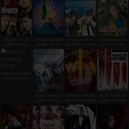
Điệp vụ Boston
Kẻ Cắp Giáng Sinh
Long Môn Khách
Cuốn Băng Ký Ức
(2006) - Thuyết
(2018) - Thuyết
Sạn (1967) - Subviet
(2021) - Thuyết
minh
minh
minh
Nhiệm Vụ Kandahar
(2023) - Thuyết
minh
Thảm Họa Everest
Marilyn Có Đôi Mắt
Người Tị Nạn Mỹ
(2015) - Thuyết
Đen (2021) - Subviet
(2021) - Subviet
minh