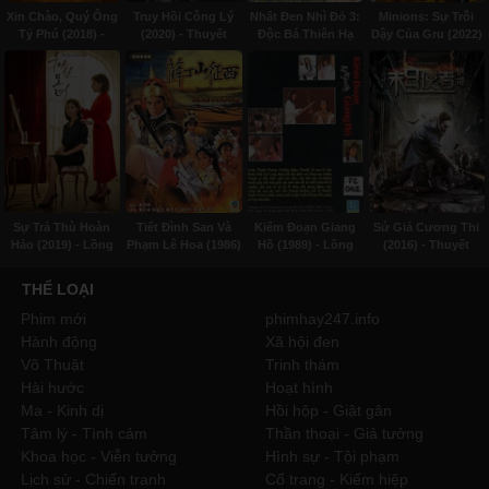
Xin Chào, Quý Ông
Truy Hồi Công Lý
Nhất Đen Nhì Đỏ 3:
Minions: Sự Trỗi
Tỷ Phú (2018) -
(2020) - Thuyết
Độc Bá Thiên Hạ
Dậy Của Gru (2022)
Thuyết minh
minh
(1993) - Lồng tiếng
- Subviet
Sự Trả Thù Hoàn
Tiết Đình San Và
Kiếm Đoạn Giang
Sứ Giả Cương Thi
Hảo (2019) - Lồng
Phạm Lê Hoa (1986)
Hồ (1989) - Lồng
(2016) - Thuyết
tiếng
- Lồng tiếng
tiếng
minh
THỂ LOẠI
Phim mới
phimhay247.info
Hành động
Xã hội đen
Võ Thuật
Trinh thám
Hài hước
Hoạt hình
Ma - Kinh dị
Hồi hộp - Giật gân
Tâm lý - Tình cảm
Thần thoại - Giả tưởng
Khoa học - Viễn tưởng
Hình sự - Tội phạm
Lịch sử - Chiến tranh
Cổ trang - Kiếm hiệp