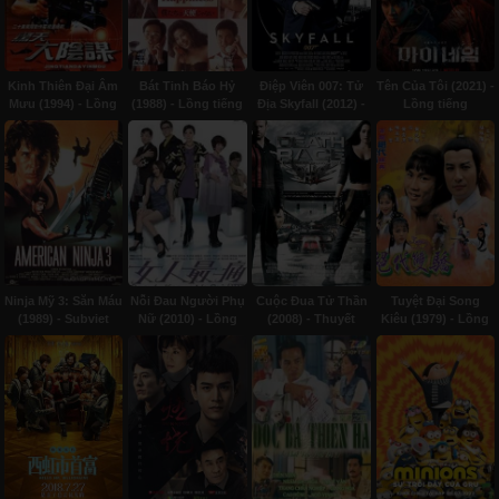
Kinh Thiên Đại Âm
Bát Tinh Báo Hỷ
Điệp Viên 007: Tử
Tên Của Tôi (2021) -
Mưu (1994) - Lồng
(1988) - Lồng tiếng
Địa Skyfall (2012) -
Lồng tiếng
tiếng
Thuyết minh
Ninja Mỹ 3: Săn Máu
Nỗi Đau Người Phụ
Cuộc Đua Tử Thần
Tuyệt Đại Song
(1989) - Subviet
Nữ (2010) - Lồng
(2008) - Thuyết
Kiêu (1979) - Lồng
tiếng
minh
tiếng