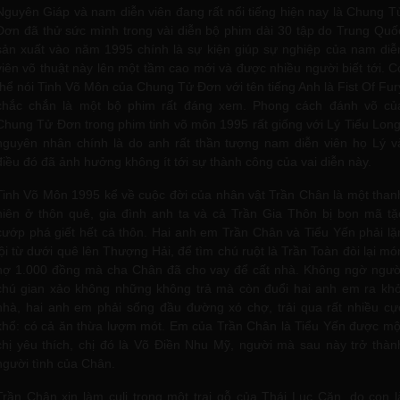
Nguyên Giáp và nam diễn viên đang rất nổi tiếng hiện nay là Chung T
Đơn đã thử sức mình trong vài diễn bộ phim dài 30 tập do Trung Quố
sản xuất vào năm 1995 chính là sự kiện giúp sự nghiệp của nam diễ
viên võ thuật này lên một tầm cao mới và được nhiều người biết tới. C
thể nói Tinh Võ Môn của Chung Tử Đơn với tên tiếng Anh là Fist Of Fur
chắc chắn là một bộ phim rất đáng xem. Phong cách đánh võ củ
Chung Tử Đơn trong phim tinh võ môn 1995 rất giống với Lý Tiểu Long
nguyên nhân chính là do anh rất thần tượng nam diễn viên họ Lý v
điều đó đã ảnh hưởng không ít tới sự thành công của vai diễn này.
Tinh Võ Môn 1995 kể về cuộc đời của nhân vật Trần Chân là một than
niên ở thôn quê, gia đình anh ta và cả Trần Gia Thôn bị bọn mã tặ
cướp phá giết hết cả thôn. Hai anh em Trần Chân và Tiểu Yến phải lặ
lội từ dưới quê lên Thượng Hải, để tìm chú ruột là Trần Toàn đòi lại mó
nợ 1.000 đồng mà cha Chân đã cho vay để cất nhà. Không ngờ ngườ
chú gian xảo không những không trả mà còn đuổi hai anh em ra khỏ
nhà, hai anh em phải sống đầu đường xó chợ, trải qua rất nhiều cự
khổ: có cả ăn thừa lượm mót. Em của Trần Chân là Tiểu Yến được mộ
chị yêu thích, chị đó là Võ Điền Nhu Mỹ, người mà sau này trở thàn
người tình của Chân.
Trần Chân xin làm culi trong một trại gỗ của Thái Lục Căn, do con l