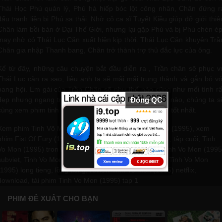
Thái Học Phú quản lý, Phú hà hiếp bóc lột công nhân, Chân đứng r
đấu tranh liền bị Phú sa thải. Nhờ cô ca sĩ Tuyết Kiều giúp đỡ giới thiệ
Chân làm bồi bàn ở Đại Thế Giới, nhưng lại gặp Phú và bị Phú chèn ép
may nhờ có Thái Lục Căn xuất hiện kịp thời. Thái Lục Căn khuyên Trầ
Chân gia nhập Thanh bang, Chân trở thành trợ thủ đắc lực của ông.
Kể từ đây, những câu chuyện bắt đầu diễn ra , Trần chân sẽ phục v
Thái Lục căn ra sao, liệu anh ta sẽ mãi mãi trung thành và gắn bó vớ
bang hội. Em gái của Trần Chân sẽ như thế nào cũng như mối tình rấ
Đóng QC
đẹp nhưng ngang trái của anh ấy sẽ đi diễn biến thế nào, chúng ta s
cùng xem phim tinh võ môn 1995 ful 30 tập chất lượng tốt nhất.
Xem phim Tinh Võ Môn (1995), xem phim Tinh Vo Mon (1995), xem
phim Fist Of Fury (1995), Tinh Vo Mon (1995) tap cuoi , tập cuối, Tinh
Vo Mon (1995) tron bo, trọn bộ, Fist Of Fury (1995), Tinh Vo Mon (1995
subviet, Tinh Vo Mon (1995) thuyet minh, thuyết minh, Tinh Vo Mon
(1995) long tieng, lồng tiếng, review Tinh Vo Mon (1995) netflix,
download, tải phim Tinh Vo Mon (1995) tap 1
PHIM ĐỀ XUẤT CHO BẠN