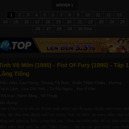
SERVER 1
1
2
3
4
5
6
7
8
9
10
11
12
13
14
15
16
17
18
19
20
21
22
23
24
25
26
27
28
29
30 End
Tinh Võ Môn (1995) - Fist Of Fury (1995) - Tập 1
Lồng Tiếng
Diễn viên:
Cao Hùng
, Chung Tử Đơn
, Doãn Thiên Chiếu
, Dương
Trạch Lâm
, Lưu Chí Vinh
, Từ Nhị Ngưu
, Vạn Ỷ Vân
Thể loại:
Hành động
, Võ Thuật
Nội dung:
Trần Chân có lẽ đã trở thành một nhân vật rất quen thuộc trên màn ản
nhỏ, lần đầu tiên được biết tới trong Tinh Võ Môn do nam diễn viên nổ
tiếng thế giới Lý Tiểu Long thủ vai . Sau vai diễn này đã có khá nhiề
diễn viên thử sức lại với Trần Chân – đệ tử tài giỏi nhất của Hoắ