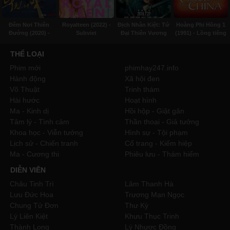
Đêm Nơi Thiên
Royalteen (2022) -
Địch Nhân Kiệt: Tứ
Hoàng Phi Hồng 1
Đường (2020) -
Subviet
Đại Thiên Vương
(1991) - Lồng tiếng
Thuyết minh
(2018) - Thuyết
Minh
THỂ LOẠI
Phim mới
phimhay247.info
Hành động
Xã hội đen
Võ Thuật
Trinh thám
Hài hước
Hoạt hình
Ma - Kinh dị
Hồi hộp - Giật gân
Tâm lý - Tình cảm
Thần thoại - Giả tưởng
Khoa học - Viễn tưởng
Hình sự - Tội phạm
Lịch sử - Chiến tranh
Cổ trang - Kiếm hiệp
Ma - Cương thi
Phiêu lưu - Thám hiểm
DIỄN VIÊN
Châu Tinh Trì
Lâm Thanh Hà
Lưu Đức Hoa
Trương Mạn Ngọc
Chung Tử Đơn
Thư Kỳ
Lý Liên Kiệt
Khưu Thục Trinh
Thành Long
Lý Nhược Đồng