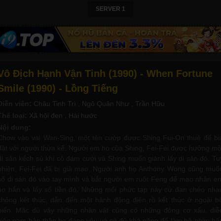
SERVER 1
Vô Địch Hạnh Vận Tinh (1990) - When Fortune
Smile (1990) - Lồng Tiếng
Diễn viên:
Châu Tinh Trì
, Ngô Quân Như
, Trần Hữu
Thể loại:
Xã hội đen
, Hài hước
Nội dung:
Chow vào vai Wan-Sing, một tên cướp được Shing Fui-On thuê để bị
đặt với người thừa kế. Người em họ của Shing, Fei-Fei được hưởng mộ
di sản kếch sù khi cô đám cưới và Shing muốn giành lấy di sản đó. Tu
nhiên, Fei-Fei đã bị giả mạo. Người anh họ Anthony Wong cũng muố
số di sản đó vào tay mình và bắt người em ruột Feng để mạo nhận e
họ hắn và lấy số tiền đó. Những mối phức tạp này cứ đan chéo nha
không kết thúc, dẫn đến một hành động điên rồ kết thúc ở ngoài b
biển. Mặc dù vậy những nhân vật cũng có những động cơ xấu, diễ
viên nam bản thân họ đáng yêu và có đủ khả năng để làm bộ phim hấ