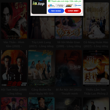
Lồng tiếng
minh
Thuyết minh
Văn Thân - Hình
Túy Linh Lung
Về Với Nhân Gian
Cô Nàng Hoàn Hảo
Xăm (2022) -
(2017) - Lồng tiếng
(1999) - Lồng tiếng
(2017) - Lồng tiếng
Subviet
Hội Tam Hiệp (1999)
Căng Buồm Ra
Bí Ẩn Núi Jiri (2021)
Thiếu Lâm Tam
- Lồng tiếng
Khơi Ngày Nổi Gió
- Thuyết minh
Thập Lục Phòng 2
(2021) - Subviet
(1980) - Subviet